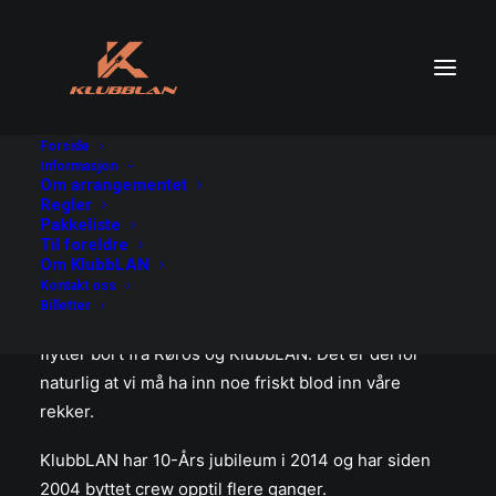
Forside
Informasjon
Om arrangementet
Regler
Pakkeliste
Hei!
Til foreldre
Om KlubbLAN
Vi er på utkikk etter noen nye crew-medlemmer!
Kontakt oss
Billetter
Ettersom årene går blir crewmedlemmer eldre, og
flytter bort fra Røros og KlubbLAN. Det er derfor
naturlig at vi må ha inn noe friskt blod inn våre
rekker.
KlubbLAN har 10-Års jubileum i 2014 og har siden
2004 byttet crew opptil flere ganger.