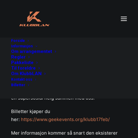
Forside
Informasjon
Om arrangementet
Er det en fugl? Er det et fly? Kanskje. Alle muligheter
Regler
er åpne på KlubbLAN!
Pakkeliste
Til foreldre
Om KlubbLAN
Vi fortsetter arrangementsrekken med nok et
Kontakt oss
arrangement i god gammel klubblan-stil. Ta med
Billetter
kameratene dine, PCen eller spillkonsollen din og ha
en supersosial helg sammen med oss.
Billetter kjøper du
her:
https://www.geekevents.org/klubb17feb/
Mer informasjon kommer så snart den eksisterer