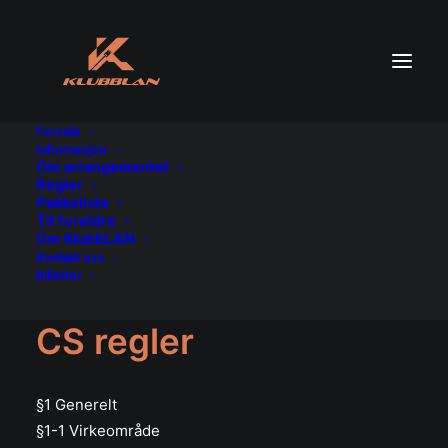
Forside
Informasjon
Om arrangementet
CS regler
Regler
Home
CS regler
Pakkeliste
Til foreldre
Om KlubbLAN
Kontakt oss
Billetter
CS regler
§1 Generelt
§1-1 Virkeområde